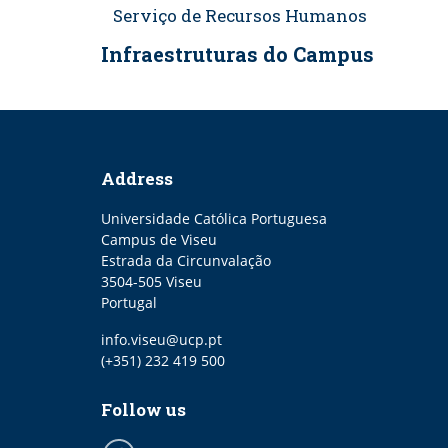
Serviço de Recursos Humanos
Infraestruturas do Campus
Address
Universidade Católica Portuguesa
Campus de Viseu
Estrada da Circunvalação
3504-505 Viseu
Portugal
Email
info.viseu@ucp.pt
Telefone
(+351) 232 419 500
Follow us